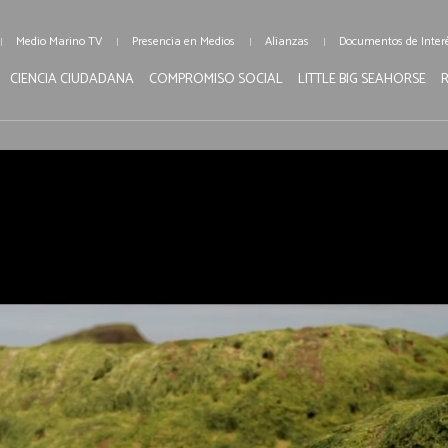
Medio Marino TV
Presencia en Medios
Alianzas
Documentos de Inter
CIENCIA CIUDADANA
COMPROMISO SOCIAL
LITTLE BIG SEAHORSE