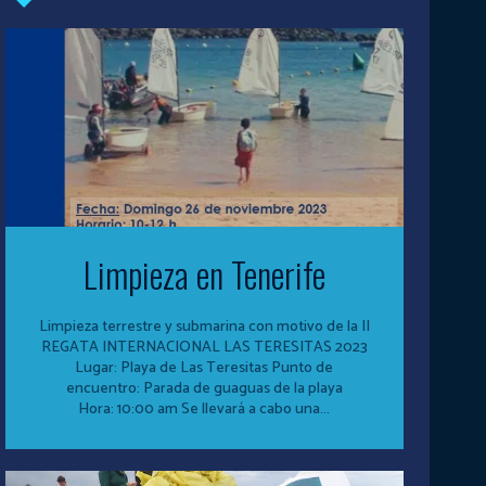
Limpieza en Tenerife
Limpieza terrestre y submarina con motivo de la II
REGATA INTERNACIONAL LAS TERESITAS 2023
Lugar: Playa de Las Teresitas Punto de
encuentro: Parada de guaguas de la playa
Hora: 10:00 am Se llevará a cabo una...