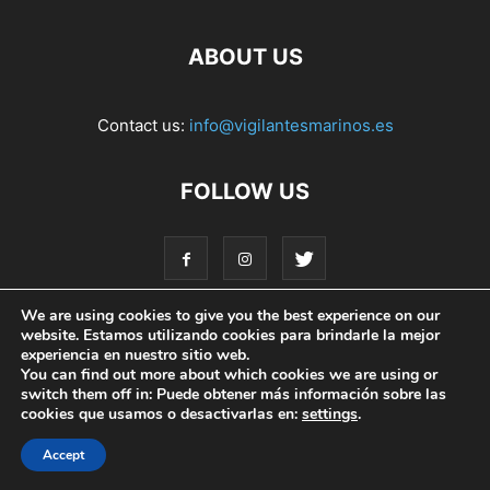
ABOUT US
Contact us:
info@vigilantesmarinos.es
FOLLOW US
We are using cookies to give you the best experience on our
website. Estamos utilizando cookies para brindarle la mejor
Home
¡En Acción!
Noticias
Ciencia Ciudadana
experiencia en nuestro sitio web.
You can find out more about which cookies we are using or
Compromiso Social
Little Big Seahorse
switch them off in: Puede obtener más información sobre las
cookies que usamos o desactivarlas en:
settings
.
Red de Turismo Azul
Accept