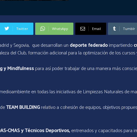
Twitter
WhatsApp
Email
Tumblr
drid y Segovia, que desarrollan un
deporte federado
impartiendo
c
leza del Club, formación adicional para la optimización de los cursos 
g y Mindfulness
para así poder trabajar de una manera más conscien
medioambiente en todas las iniciativas de Limpiezas Naturales de mar
 de
TEAM BUILDING
relativo a cohesión de equipos, objetivos propue
EDAS-CMAS y Técnicos Deportivos,
entrenados y capacitados para im