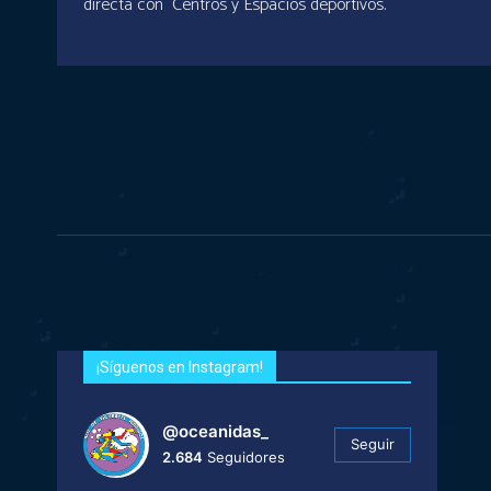
directa con Centros y Espacios deportivos.
¡Síguenos en Instagram!
@oceanidas_
Seguir
2.684
Seguidores