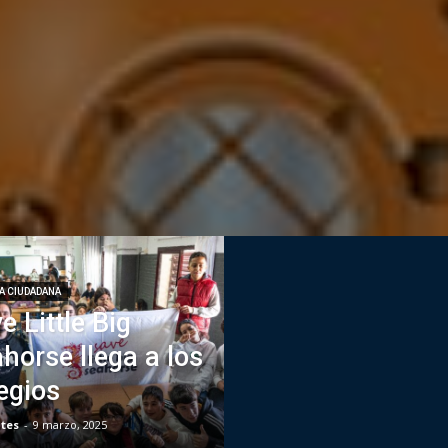
A CIUDADANA
e Little Big
horse llega a los
egios
ntes
-
9 marzo, 2025