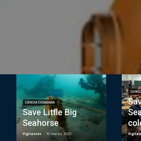
CIENCI
Sav
CIENCIA CIUDADANA
Save Little Big
Sea
Seahorse
col
Vigilantes
-
10 marzo, 2025
Vigila