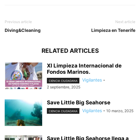
Previous article
Next article
Diving&Cleaning
Limpieza en Tenerife
RELATED ARTICLES
XI Limpieza Internacional de
Fondos Marinos.
Vigilantes
-
CIENCIA CIUDADANA
2 septiembre, 2025
Save Little Big Seahorse
Vigilantes
-
10 marzo, 2025
CIENCIA CIUDADANA
Save Little Big Seahorse llega a