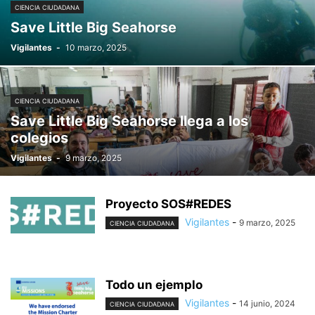
CIENCIA CIUDADANA
Save Little Big Seahorse
Vigilantes
-
10 marzo, 2025
CIENCIA CIUDADANA
Save Little Big Seahorse llega a los
colegios
Vigilantes
-
9 marzo, 2025
Proyecto SOS#REDES
Vigilantes
-
9 marzo, 2025
CIENCIA CIUDADANA
Todo un ejemplo
Vigilantes
-
14 junio, 2024
CIENCIA CIUDADANA