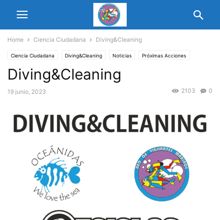
Home
Ciencia Ciudadana
Diving&Cleaning
Ciencia Ciudadana
Diving&Cleaning
Noticias
Próximas Acciones
Diving&Cleaning
2103
0
19 junio, 2023