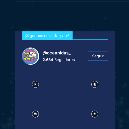
¡Síguenos en Instagram!
@oceanidas_
Seguir
2.684
Seguidores