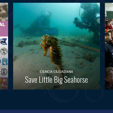
e
CIENCIA CIUDADANA
Save Little Big Seahorse