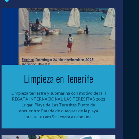
Limpieza en Tenerife
Limpieza terrestre y submarina con motivo de la II
REGATA INTERNACIONAL LAS TERESITAS 2023
Lugar: Playa de Las Teresitas Punto de
encuentro: Parada de guaguas de la playa
Hora: 10:00 am Se llevará a cabo una...