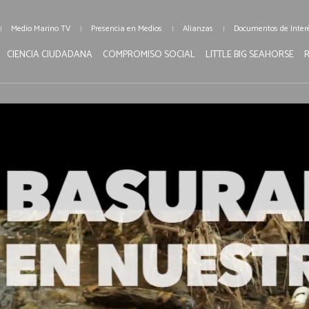
Medio Marino TV
Presencia en Medios
Alianzas
Documentos de Inter
CIENCIA CIUDADANA
COMPROMISO SOCIAL
LITTLE BIG SEAHORSE